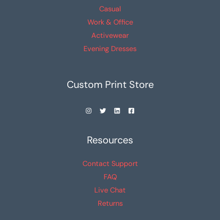
de
de
Casual
producto
producto
Work & Office
Activewear
Evening Dresses
Custom Print Store
Resources
Contact Support
FAQ
Live Chat
Returns