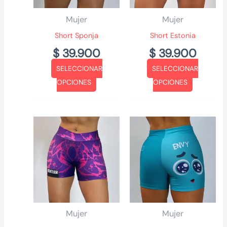
Mujer
Mujer
Short Sponja
Short Estonia
$
39.900
$
39.900
SELECCIONAR
SELECCIONAR
Este
Este
OPCIONES
OPCIONES
producto
producto
tiene
tiene
múltiples
múltiples
variantes.
variantes.
Las
Las
opciones
opciones
se
se
pueden
pueden
elegir
elegir
Mujer
Mujer
en
en