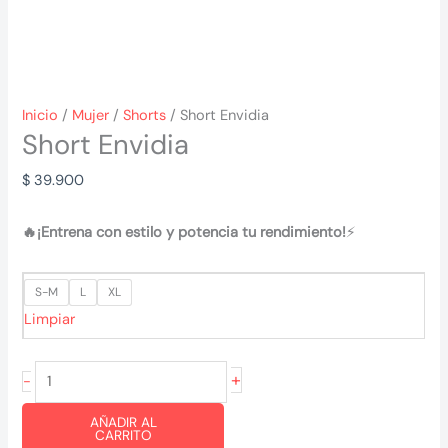
Inicio
/
Mujer
/
Shorts
/ Short Envidia
Short Envidia
$
39.900
🔥¡Entrena con estilo y potencia tu rendimiento!
⚡
S-M
L
XL
Limpiar
Short
+
-
Envidia
AÑADIR AL
cantidad
CARRITO