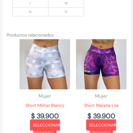
L
10
XL
12
Productos relacionados
Mujer
Mujer
Short Militar Blanco
Short Maraña Lila
$
39.900
$
39.900
SELECCIONAR
SELECCIONAR
Este
Este
OPCIONES
OPCIONES