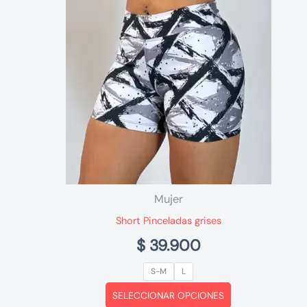
variantes.
Las
opciones
se
pueden
elegir
en
la
página
de
producto
Mujer
Short Pinceladas grises
$
39.900
S-M
L
Este
SELECCIONAR OPCIONES