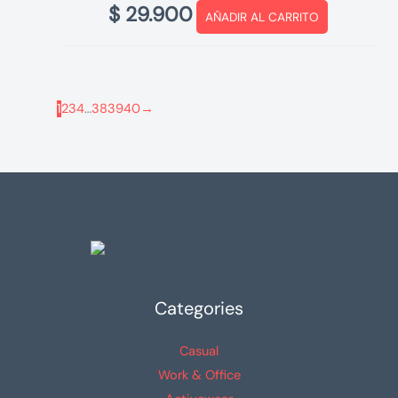
$
29.900
AÑADIR AL CARRITO
1
2
3
4
…
38
39
40
→
Categories
Casual
Work & Office