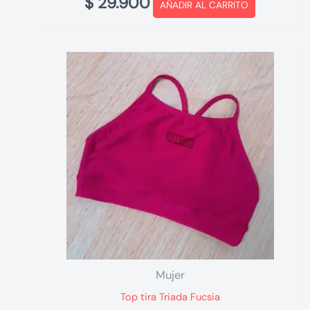
$
29.900
AÑADIR AL CARRITO
Mujer
Top tira Triada Fucsia