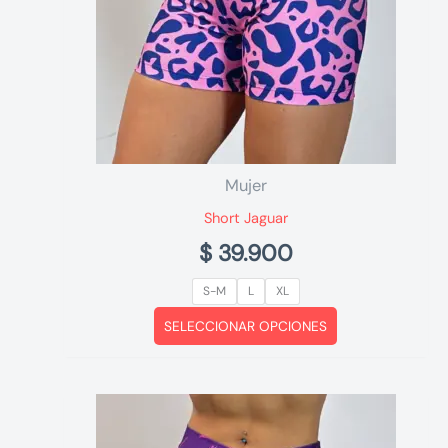
Mujer
Short Jaguar
$
39.900
S-M
L
XL
Este
SELECCIONAR OPCIONES
producto
tiene
múltiples
variantes.