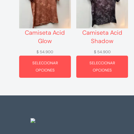
Camiseta Acid
Camiseta Acid
Glow
Shadow
$
54.900
$
54.900
SELECCIONAR
SELECCIONAR
OPCIONES
OPCIONES