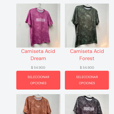
Camiseta Acid
Camiseta Acid
Dream
Forest
$
54.900
$
54.900
SELECCIONAR
SELECCIONAR
OPCIONES
OPCIONES