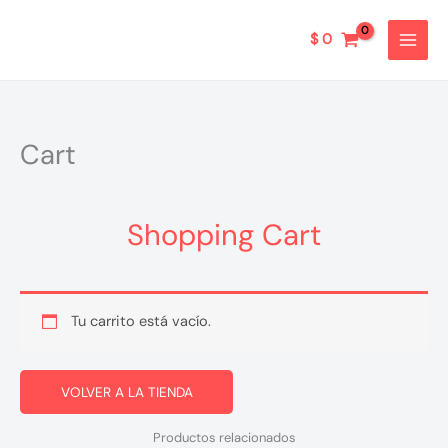
Ir
al
$
0
contenido
Cart
Shopping Cart
Tu carrito está vacío.
VOLVER A LA TIENDA
Productos relacionados