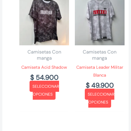
variantes.
variantes.
Las
Las
opciones
opciones
se
se
pueden
pueden
elegir
elegir
Camisetas Con
Camisetas Con
en
en
manga
manga
la
la
Camiseta Acid Shadow
Camiseta Leader Militar
página
página
Blanca
$
54.900
de
de
$
49.900
producto
producto
SELECCIONAR
Este
OPCIONES
SELECCIONAR
producto
Este
OPCIONES
tiene
producto
múltiples
tiene
variantes.
múltiples