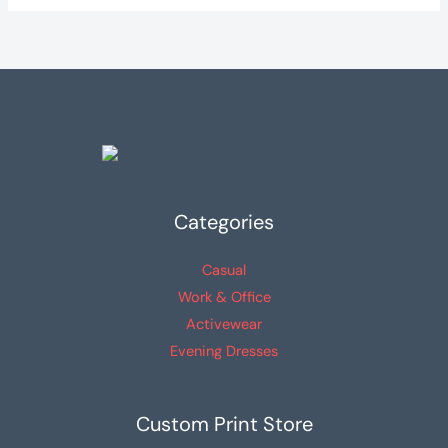
Las
variantes.
opciones
Las
se
opciones
pueden
se
elegir
pueden
en
elegir
la
en
página
la
Categories
de
página
producto
de
Casual
producto
Work & Office
Activewear
Evening Dresses
Custom Print Store