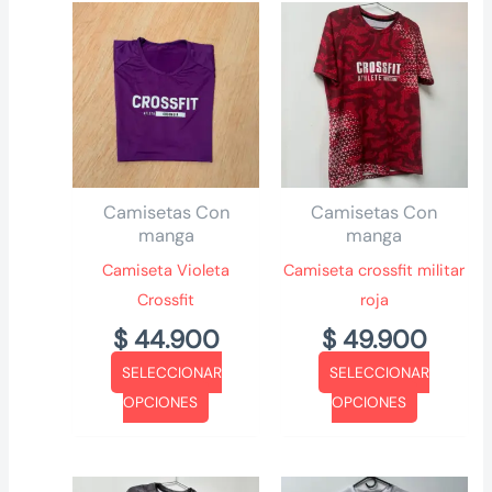
Camisetas Con
Camisetas Con
manga
manga
Camiseta Violeta
Camiseta crossfit militar
Crossfit
roja
$
44.900
$
49.900
SELECCIONAR
SELECCIONAR
Este
Este
OPCIONES
OPCIONES
producto
producto
tiene
tiene
múltiples
múltiples