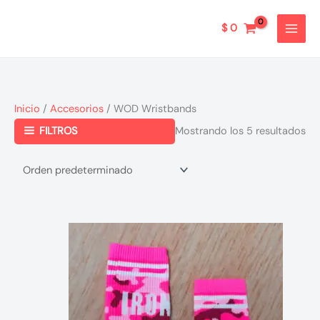
Ir
al
$
0
contenido
Inicio
/
Accesorios
/ WOD Wristbands
FILTROS
Mostrando los 5 resultados