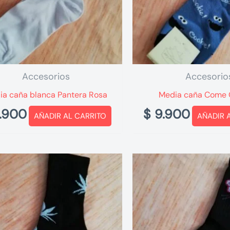
Accesorios
Accesorio
ia caña blanca Pantera Rosa
Media caña Come 
.900
$
9.900
AÑADIR AL CARRITO
AÑADIR 