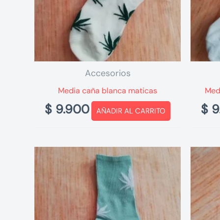
Accesorios
Media caña blanca maticas
Med
$
9.900
$
9
AÑADIR AL CARRITO