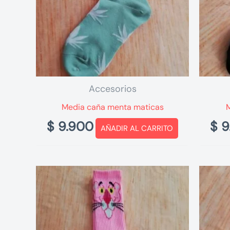
Accesorios
Media caña menta maticas
$
9.900
$
9
AÑADIR AL CARRITO