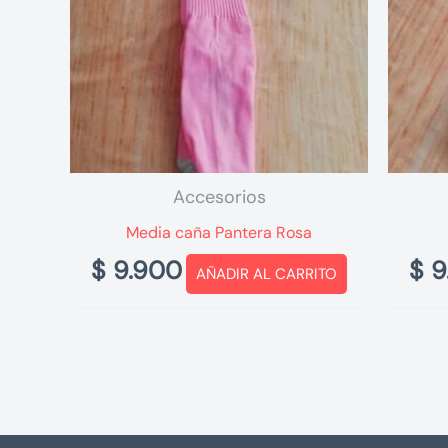
Accesorios
Media caña Pantera Rosa
$
9.900
$
9
AÑADIR AL CARRITO