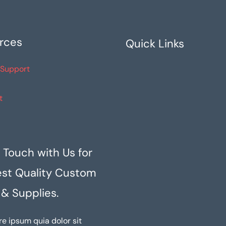
rces
Quick Links
 Support
t
 Touch with Us for
est Quality Custom
 & Supplies.
re ipsum quia dolor sit