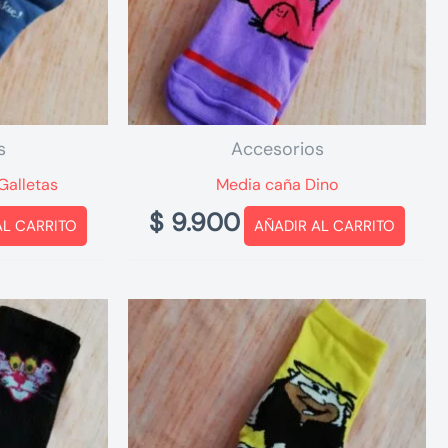
s
Accesorios
Galletas
Media caña Dino
$
9.900
AL CARRITO
AÑADIR AL CARRITO