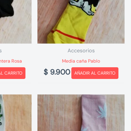
s
Accesorios
ntera Rosa
Media caña Pablo
$
9.900
AL CARRITO
AÑADIR AL CARRITO