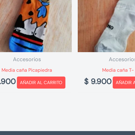
Accesorios
Accesorio
Media caña Picapiedra
Media caña T-
.900
$
9.900
AÑADIR AL CARRITO
AÑADIR 