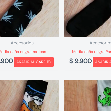
Accesorios
Accesorio
Media caña negra maticas
Media caña negra Pa
.900
$
9.900
AÑADIR AL CARRITO
AÑADIR 