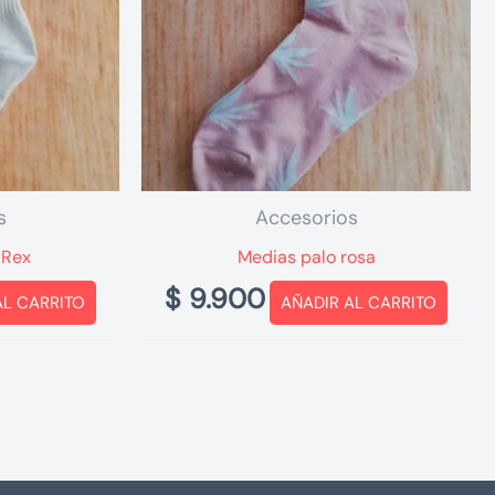
s
Accesorios
 Rex
Medias palo rosa
$
9.900
AL CARRITO
AÑADIR AL CARRITO