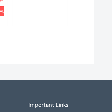
it
 AL
Important Links