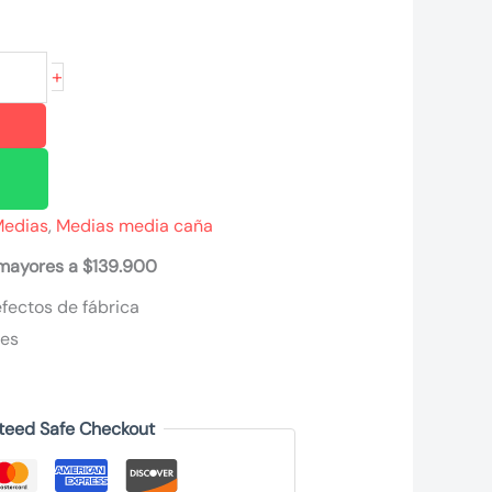
+
Medias
,
Medias media caña
 mayores a $139.900
fectos de fábrica
nes
teed Safe Checkout