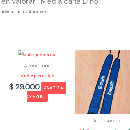
 en valorar “Media caña Dino”
ublicar una valoración.
Accesorios
Muñequeras ice
$
29.000
AÑADIR AL
CARRITO
Accesorios