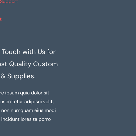
 Support
t
 Touch with Us for
est Quality Custom
 & Supplies.
re ipsum quia dolor sit
nsec tetur adipisci velit,
a non numquam eius modi
incidunt lores ta porro