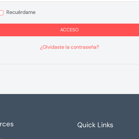
Recuérdame
ACCESO
¿Olvidaste la contraseña?
rces
Quick Links