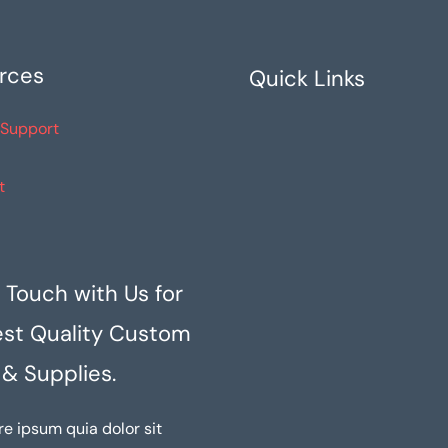
en
en
la
la
rces
Quick Links
página
pági
de
de
 Support
producto
prod
t
 Touch with Us for
est Quality Custom
 & Supplies.
re ipsum quia dolor sit