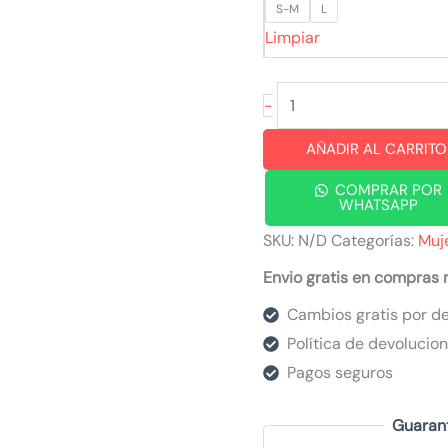
S-M
L
Limpiar
Short
-
Skull
AÑADIR AL CARRITO
cantidad
COMPRAR POR
WHATSAPP
SKU:
N/D
Categorías:
Muj
Envio gratis en compras
Cambios gratis por de
Política de devolucio
Pagos seguros
Guaran