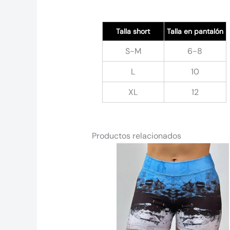
Talla short
Talla en pantalón
S-M
6-8
L
10
XL
12
Productos relacionados