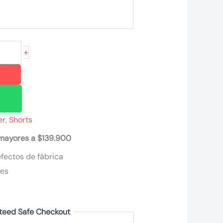
+
er
,
Shorts
 mayores a $139.900
fectos de fábrica
nes
teed Safe Checkout