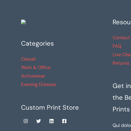
en
la
Resou
página
de
Contact
producto
Categories
FAQ
Live Cha
Casual
Returns
Work & Office
Activewear
Evening Dresses
Get in
the B
Custom Print Store
Prints
Qui dolo