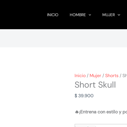
INICIO
HOMBRE
MUJER
Inicio
/
Mujer
/
Shorts
/ Sh
Short Skull
$
39.900
🔥¡Entrena con estilo y p