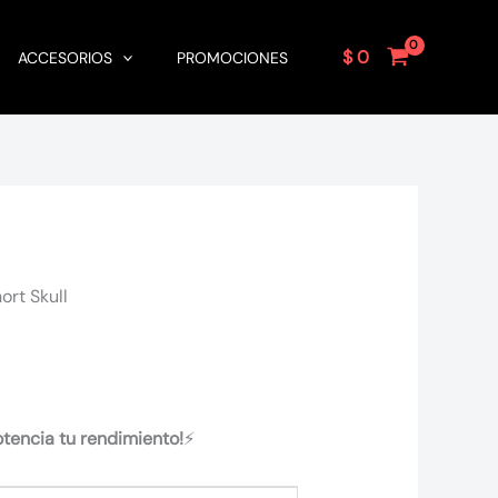
$
0
ACCESORIOS
PROMOCIONES
ort Skull
otencia tu rendimiento!
⚡