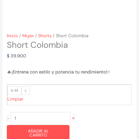
Inicio
/
Mujer
/
Shorts
/ Short Colombia
Short Colombia
$
39.900
🔥¡Entrena con estilo y potencia tu rendimiento!
⚡
S-M
L
Limpiar
Short
+
-
Colombia
AÑADIR AL
cantidad
CARRITO