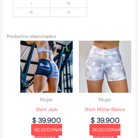
L
10
XL
12
Productos relacionados
Mujer
Mujer
Short Jack
Short Militar Blanco
$
39.900
$
39.900
SELECCIONAR
SELECCIONAR
Este
Este
OPCIONES
OPCIONES