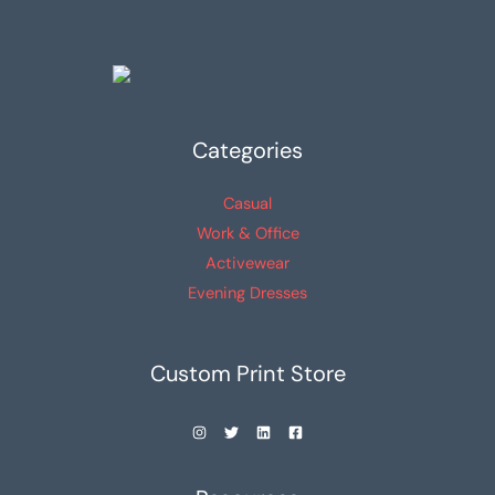
se
se
pueden
pueden
elegir
elegir
en
en
la
la
Categories
página
página
de
de
Casual
producto
producto
Work & Office
Activewear
Evening Dresses
Custom Print Store