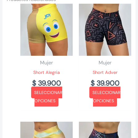
Mujer
Mujer
Short Alegria
Short Adver
$
39.900
$
39.900
SELECCIONAR
SELECCIONAR
Este
Este
OPCIONES
OPCIONES
producto
producto
tiene
tiene
múltiples
múltiples
variantes.
variantes.