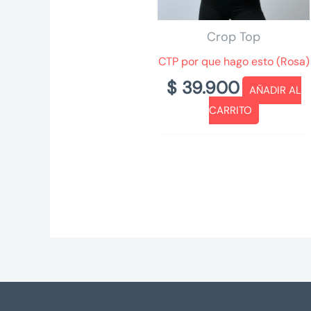
Crop Top
CTP por que hago esto (Rosa)
$
39.900
AÑADIR AL
CARRITO