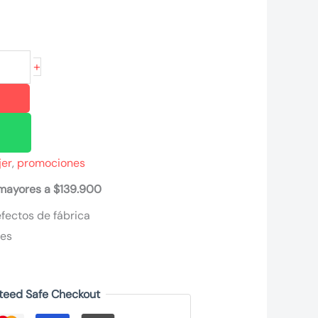
+
jer
,
promociones
 mayores a $139.900
fectos de fábrica
nes
teed Safe Checkout