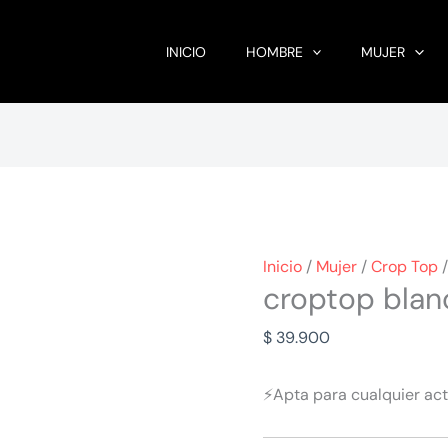
INICIO
HOMBRE
MUJER
Inicio
/
Mujer
/
Crop Top
/
croptop blan
$
39.900
⚡
Apta para cualquier act