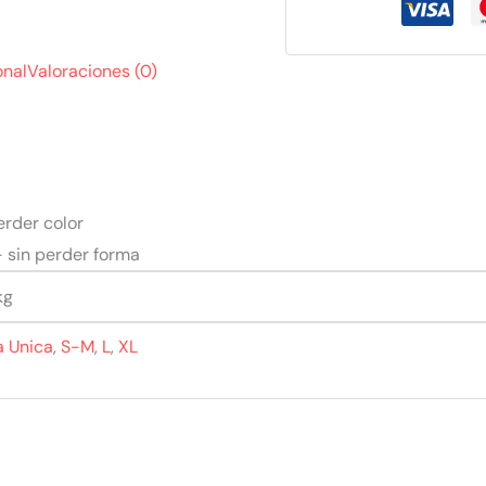
onal
Valoraciones (0)
erder color
– sin perder forma
kg
a Unica
,
S-M
,
L
,
XL