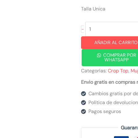
Talla Unica
croptop
-
blanco
AÑADIR AL CARRITO
runing
negro
COMPRAR POR
WHATSAPP
cantidad
Categorías:
Crop Top
,
Mu
Envio gratis en compras
Cambios gratis por de
Política de devolucio
Pagos seguros
Guaran