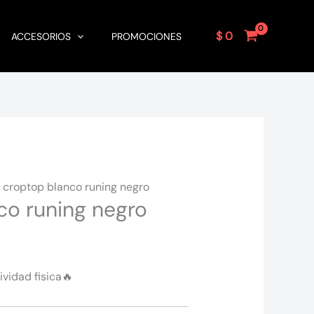
$
0
ACCESORIOS
PROMOCIONES
 croptop blanco runing negro
co runing negro
ividad fisica
🔥