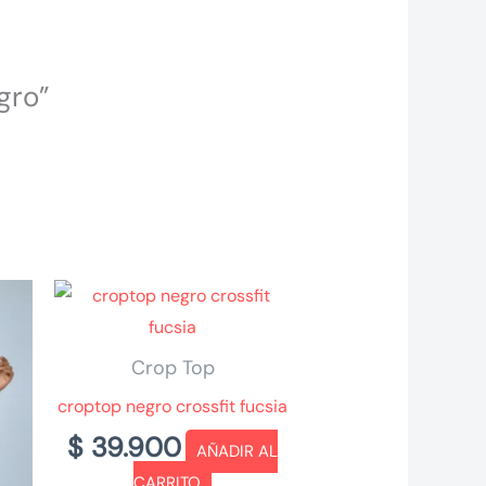
gro”
Crop Top
croptop negro crossfit fucsia
$
39.900
AÑADIR AL
CARRITO