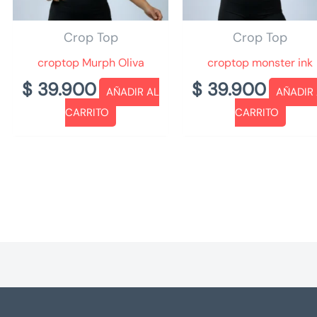
Crop Top
Crop Top
croptop Murph Oliva
croptop monster ink
$
39.900
$
39.900
AÑADIR AL
AÑADIR
CARRITO
CARRITO