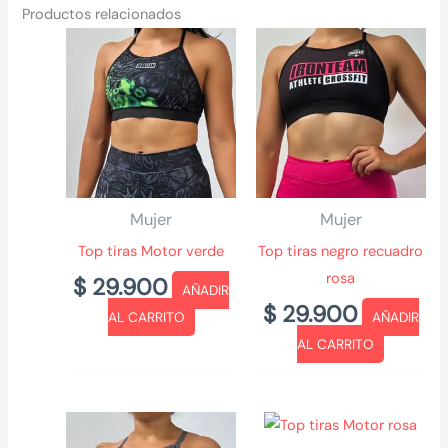
Productos relacionados
Mujer
Mujer
Top tiras Motor verde
Top tiras negro recuadro
rosa
$
29.900
AÑADIR
$
29.900
AL CARRITO
AÑADIR
AL CARRITO