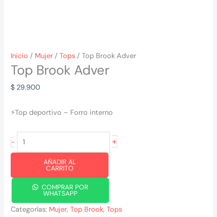
Inicio
/
Mujer
/
Tops
/ Top Brook Adver
Top Brook Adver
$
29.900
⚡Top deportivo – Forro interno
Top
+
-
Brook
AÑADIR AL
Adver
CARRITO
cantidad
COMPRAR POR
WHATSAPP
Categorías:
Mujer
,
Top Brook
,
Tops