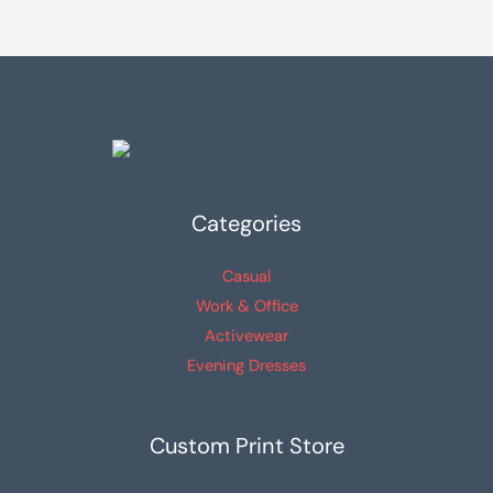
Las
Las
opciones
opciones
se
se
pueden
pueden
elegir
elegir
en
en
la
la
Categories
página
página
de
de
Casual
producto
producto
Work & Office
Activewear
Evening Dresses
Custom Print Store