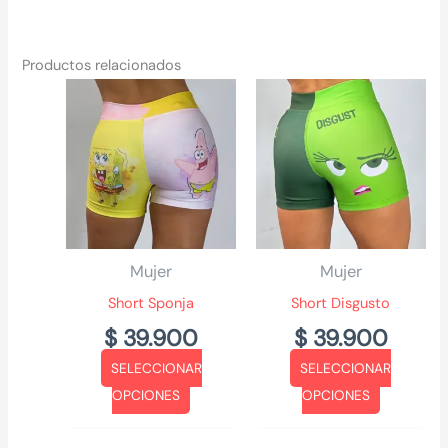
Productos relacionados
Mujer
Mujer
Short Sponja
Short Disgusto
$
39.900
$
39.900
SELECCIONAR
SELECCIONAR
Este
Este
OPCIONES
OPCIONES
producto
producto