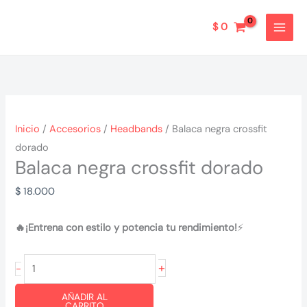
Ir
al
$
0
contenido
Inicio
/
Accesorios
/
Headbands
/ Balaca negra crossfit
dorado
Balaca negra crossfit dorado
$
18.000
🔥¡Entrena con estilo y potencia tu rendimiento!
⚡
Balaca
+
-
negra
AÑADIR AL
crossfit
CARRITO