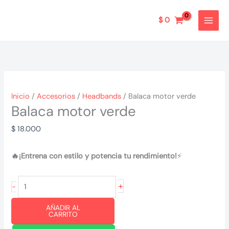
Ir
al
$
0
contenido
Inicio
/
Accesorios
/
Headbands
/ Balaca motor verde
Balaca motor verde
$
18.000
🔥¡Entrena con estilo y potencia tu rendimiento!
⚡
Balaca
+
-
motor
AÑADIR AL
verde
CARRITO
cantidad