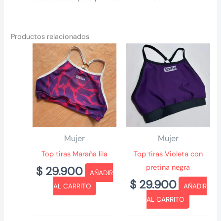
Productos relacionados
Mujer
Mujer
Top tiras Maraña lila
Top tiras Violeta con
pretina negra
$
29.900
AÑADIR
$
29.900
AL CARRITO
AÑADIR
AL CARRITO