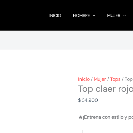
INICIO
HOMBRE
MUJER
Inicio
/
Mujer
/
Tops
/ Top
Top claer roj
$
34.900
🔥¡Entrena con estilo y p