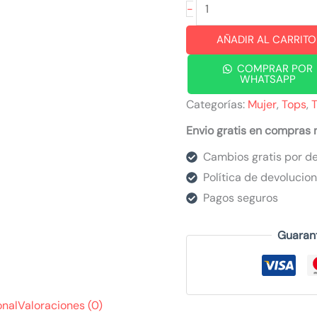
Top
-
claer
AÑADIR AL CARRITO
rojo
cantidad
COMPRAR POR
WHATSAPP
Categorías:
Mujer
,
Tops
,
Envio gratis en compras
Cambios gratis por de
Política de devolucio
Pagos seguros
Guaran
onal
Valoraciones (0)