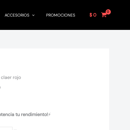
$
0
ACCESORIOS
PROMOCIONES
 claer rojo
o
otencia tu rendimiento!
⚡