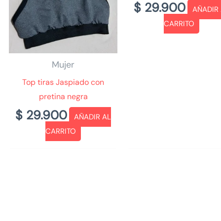
$
29.900
AÑADIR
CARRITO
Mujer
Top tiras Jaspiado con
pretina negra
$
29.900
AÑADIR AL
CARRITO