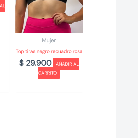
 AL
Mujer
Top tiras negro recuadro rosa
$
29.900
AÑADIR AL
CARRITO