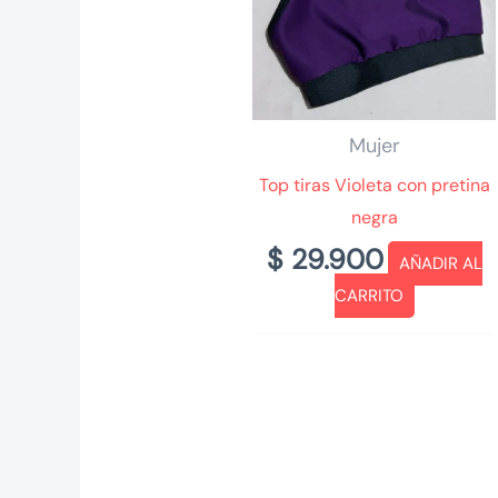
Mujer
Top tiras Violeta con pretina
negra
$
29.900
AÑADIR AL
CARRITO