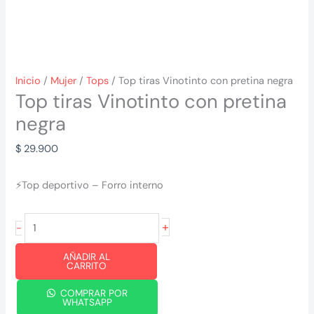
Inicio
/
Mujer
/
Tops
/ Top tiras Vinotinto con pretina negra
Top tiras Vinotinto con pretina
negra
$
29.900
⚡Top deportivo – Forro interno
Top
+
-
tiras
AÑADIR AL
Vinotinto
CARRITO
con
COMPRAR POR
pretina
WHATSAPP