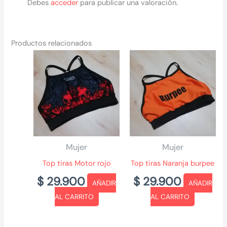
Debes
acceder
para publicar una valoración.
Productos relacionados
Mujer
Mujer
Top tiras Motor rojo
Top tiras Naranja burpee
$
29.900
$
29.900
AÑADIR
AÑADIR
AL CARRITO
AL CARRITO