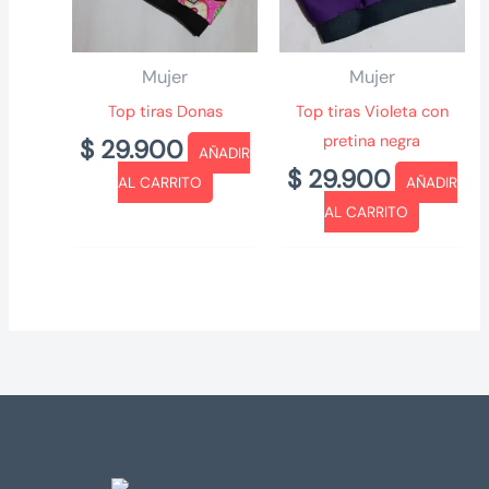
Mujer
Mujer
Top tiras Donas
Top tiras Violeta con
pretina negra
$
29.900
AÑADIR
$
29.900
AL CARRITO
AÑADIR
AL CARRITO