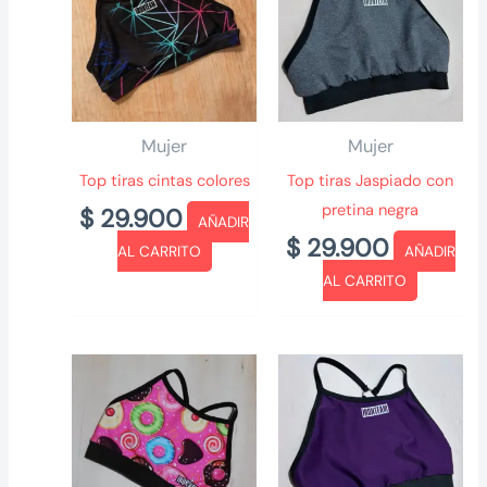
Mujer
Mujer
Top tiras cintas colores
Top tiras Jaspiado con
pretina negra
$
29.900
AÑADIR
$
29.900
AL CARRITO
AÑADIR
AL CARRITO