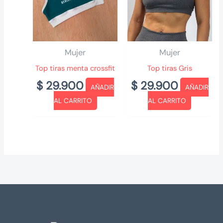
Mujer
Mujer
Top tiras menta crossfit
Top tiras Gris
$
29.900
$
29.900
AÑADIR
AÑADIR
AL CARRITO
AL CARRITO