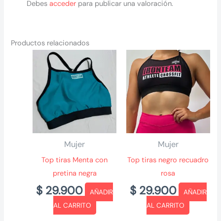
Debes
acceder
para publicar una valoración.
Productos relacionados
Mujer
Mujer
Top tiras Menta con
Top tiras negro recuadro
pretina negra
rosa
$
29.900
$
29.900
AÑADIR
AÑADIR
AL CARRITO
AL CARRITO