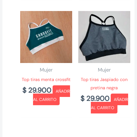
Mujer
Mujer
Top tiras menta crossfit
Top tiras Jaspiado con
pretina negra
$
29.900
AÑADIR
$
29.900
AL CARRITO
AÑADIR
AL CARRITO