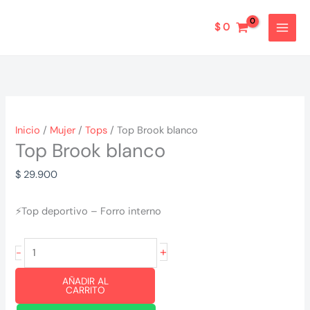
Ir
al
$
0
contenido
Inicio
/
Mujer
/
Tops
/ Top Brook blanco
Top Brook blanco
$
29.900
⚡Top deportivo – Forro interno
Top
+
-
Brook
AÑADIR AL
blanco
CARRITO
cantidad