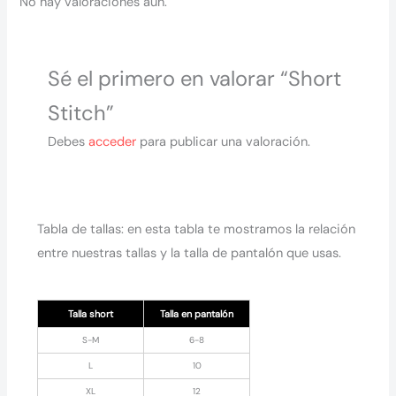
No hay valoraciones aún.
Sé el primero en valorar “Short
Stitch”
Debes
acceder
para publicar una valoración.
Tabla de tallas: en esta tabla te mostramos la relación
entre nuestras tallas y la talla de pantalón que usas.
Talla short
Talla en pantalón
S-M
6-8
L
10
XL
12