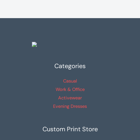
Las
Las
opciones
opciones
se
se
pueden
pueden
elegir
elegir
en
en
la
la
Categories
página
página
de
de
Casual
producto
producto
Work & Office
Activewear
Evening Dresses
Custom Print Store