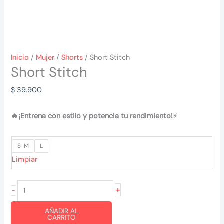
Inicio
/
Mujer
/
Shorts
/ Short Stitch
Short Stitch
$
39.900
🔥¡Entrena con estilo y potencia tu rendimiento!
⚡
S-M
L
Limpiar
Short
+
-
Stitch
AÑADIR AL
cantidad
CARRITO