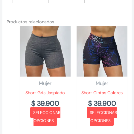
Productos relacionados
Mujer
Mujer
Short Gris Jaspiado
Short Cintas Colores
$
39.900
$
39.900
SELECCIONAR
SELECCIONAR
Este
Este
OPCIONES
OPCIONES
producto
producto