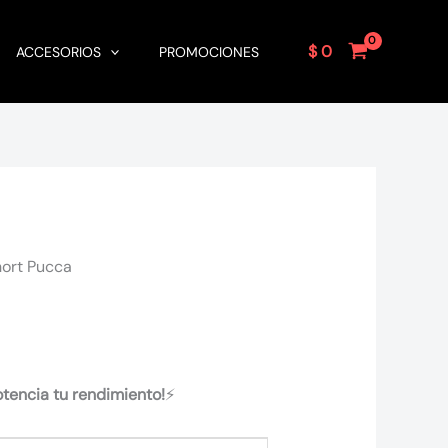
$
0
ACCESORIOS
PROMOCIONES
hort Pucca
otencia tu rendimiento!
⚡