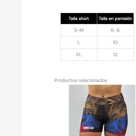
Talla short
Talla en pantalón
S-M
6-8
L
10
XL
12
Productos relacionados