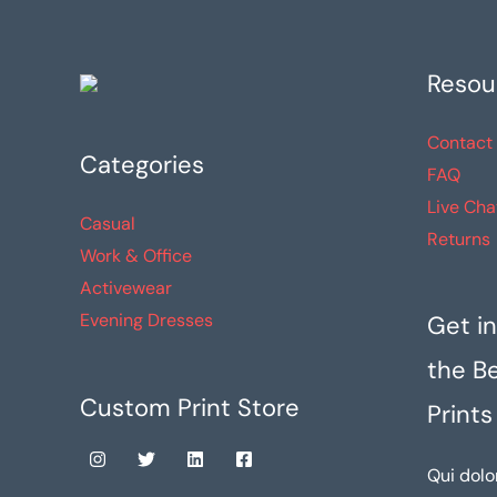
en
la
Resou
página
de
Contact
producto
Categories
FAQ
Live Cha
Casual
Returns
Work & Office
Activewear
Evening Dresses
Get in
the B
Custom Print Store
Prints
Qui dolo