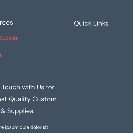
en
en
la
la
rces
Quick Links
página
pági
de
de
 Support
producto
prod
t
 Touch with Us for
est Quality Custom
 & Supplies.
re ipsum quia dolor sit