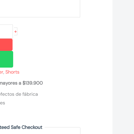
+
er
,
Shorts
 mayores a $139.900
fectos de fábrica
nes
teed Safe Checkout