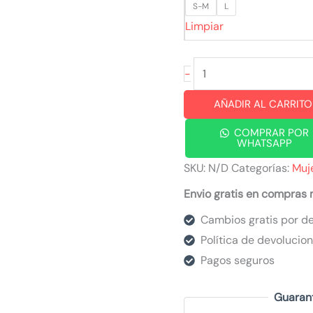
S-M
L
Limpiar
Short
-
Pucca
AÑADIR AL CARRITO
cantidad
COMPRAR POR
WHATSAPP
SKU:
N/D
Categorías:
Muj
Envio gratis en compras
Cambios gratis por de
Política de devolucio
Pagos seguros
Guaran