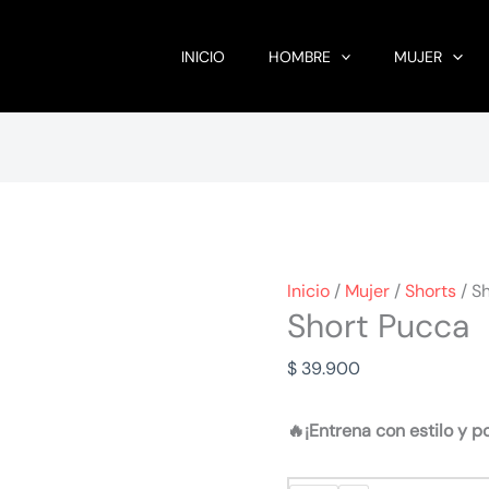
INICIO
HOMBRE
MUJER
Inicio
/
Mujer
/
Shorts
/ S
Short Pucca
$
39.900
🔥¡Entrena con estilo y p