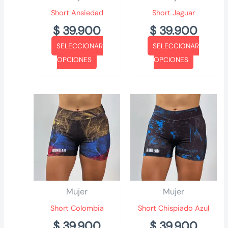
Short Ansiedad
Short Jaguar
$
39.900
$
39.900
SELECCIONAR
SELECCIONAR
Este
Este
OPCIONES
OPCIONES
producto
producto
tiene
tiene
múltiples
múltiples
variantes.
variantes.
Las
Las
opciones
opciones
se
se
pueden
pueden
elegir
elegir
Mujer
Mujer
en
en
Short Colombia
Short Chispiado Azul
la
la
$
39.900
$
39.900
página
página