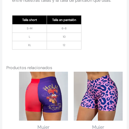
entre nuestras tallas y la talla de pantalón que usas.
Talla short
Talla en pantalón
S-M
6-8
L
10
XL
12
Productos relacionados
Mujer
Mujer