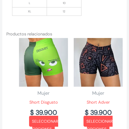
L
10
XL
12
Productos relacionados
Mujer
Mujer
Short Disgusto
Short Adver
$
39.900
$
39.900
SELECCIONAR
SELECCIONAR
Este
Este
OPCIONES
OPCIONES