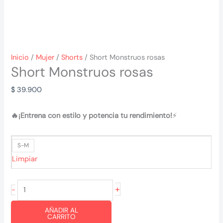
Inicio
/
Mujer
/
Shorts
/ Short Monstruos rosas
Short Monstruos rosas
$
39.900
🔥¡Entrena con estilo y potencia tu rendimiento!
⚡
S-M
Limpiar
Short
+
-
Monstruos
AÑADIR AL
rosas
CARRITO