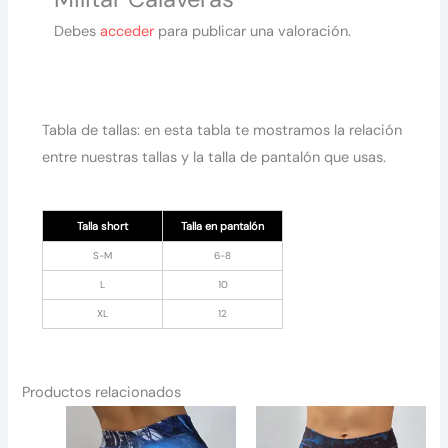
Debes
acceder
para publicar una valoración.
Tabla de tallas: en esta tabla te mostramos la relación
entre nuestras tallas y la talla de pantalón que usas.
Talla short
Talla en pantalón
S-M
6-8
L
10
XL
12
Productos relacionados