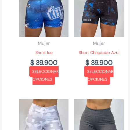
Mujer
Mujer
Short Ice
Short Chispiado Azul
$
39.900
$
39.900
SELECCIONAR
SELECCIONAR
Este
Este
OPCIONES
OPCIONES
producto
producto
tiene
tiene
múltiples
múltiples
variantes.
variantes.
Las
Las
opciones
opciones