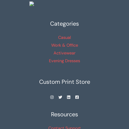
elegir
elegir
en
en
la
la
Categories
página
página
de
de
Casual
producto
producto
Work & Office
Activewear
Evening Dresses
Custom Print Store
Resources
Contact Support