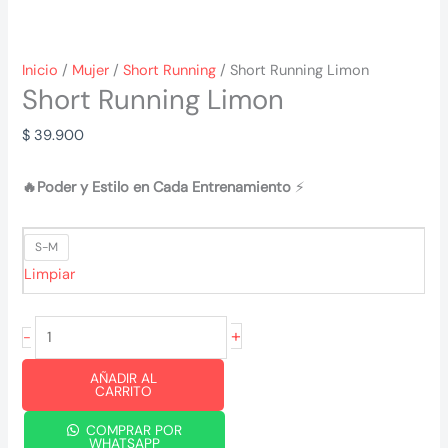
Inicio
/
Mujer
/
Short Running
/ Short Running Limon
Short Running Limon
$
39.900
🔥Poder y Estilo en Cada Entrenamiento
⚡
S-M
Limpiar
Short
+
-
Running
AÑADIR AL
Limon
CARRITO
cantidad
COMPRAR POR
WHATSAPP