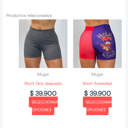
Productos relacionados
Mujer
Mujer
Short Gris Jaspiado
Short Ansiedad
$
39.900
$
39.900
SELECCIONAR
SELECCIONAR
Este
Este
OPCIONES
OPCIONES
producto
producto
tiene
tiene