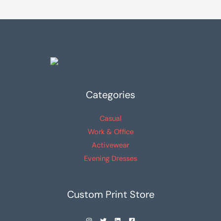
Las
Las
opciones
opciones
se
se
pueden
pueden
elegir
elegir
en
en
la
la
Categories
página
página
de
de
Casual
producto
producto
Work & Office
Activewear
Evening Dresses
Custom Print Store