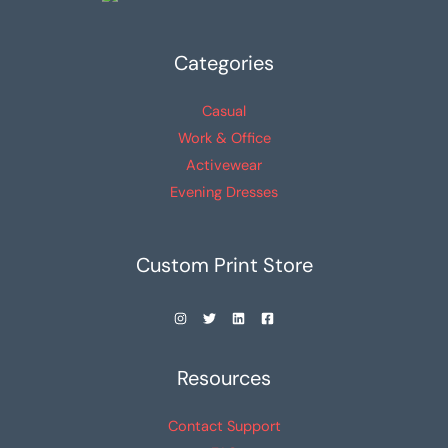
en
en
la
la
Categories
página
página
de
de
Casual
producto
producto
Work & Office
Activewear
Evening Dresses
Custom Print Store
Resources
Contact Support