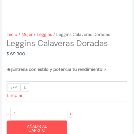
Inicio
/
Mujer
/
Leggins
/ Leggins Calaveras Doradas
Leggins Calaveras Doradas
$
69.900
🔥¡Entrena con estilo y potencia tu rendimiento!
⚡
S-M
L
Limpiar
Leggins
+
-
Calaveras
AÑADIR AL
Doradas
CARRITO