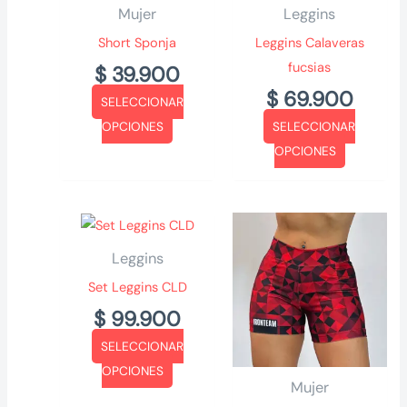
Mujer
Leggins
Short Sponja
Leggins Calaveras
fucsias
$
39.900
$
69.900
SELECCIONAR
Este
OPCIONES
SELECCIONAR
producto
Este
OPCIONES
tiene
producto
múltiples
tiene
variantes.
múltiples
Las
variantes.
Leggins
opciones
Las
Set Leggins CLD
se
opciones
$
99.900
pueden
se
SELECCIONAR
elegir
pueden
Este
OPCIONES
en
elegir
Mujer
producto
la
en