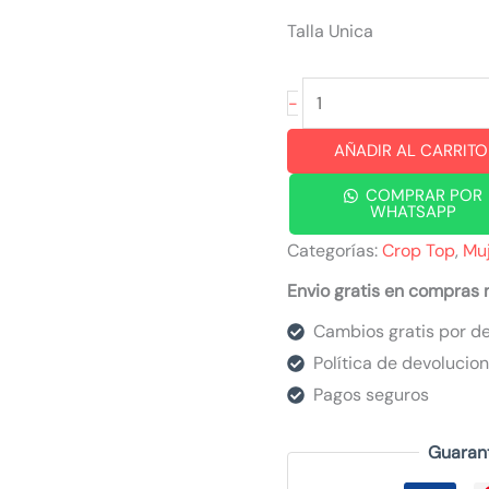
Talla Unica
croptop
-
EMOM
AÑADIR AL CARRITO
blanco
cantidad
COMPRAR POR
WHATSAPP
Categorías:
Crop Top
,
Mu
Envio gratis en compras
Cambios gratis por de
Política de devolucio
Pagos seguros
Guaran