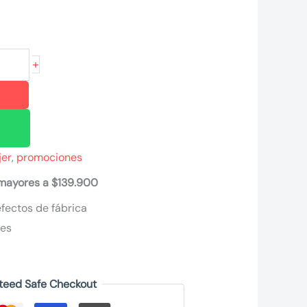
+
jer
,
promociones
 mayores a $139.900
fectos de fábrica
nes
teed Safe Checkout