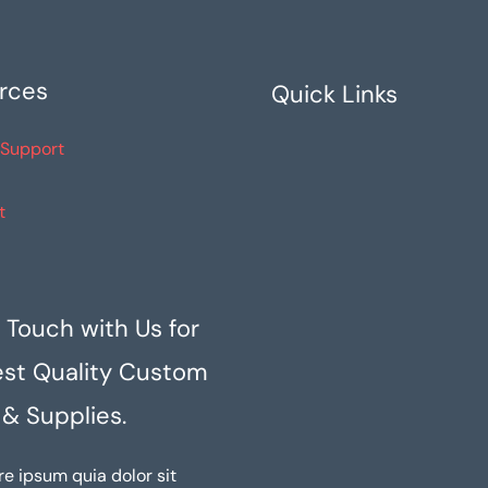
rces
Quick Links
 Support
t
 Touch with Us for
est Quality Custom
 & Supplies.
re ipsum quia dolor sit