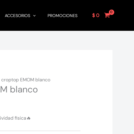
$
0
ACCESORIOS
PROMOCIONES
 croptop EMOM blanco
M blanco
ividad fisica
🔥