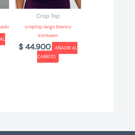
Crop Top
sado
croptop largo blanco
Ironteam
 AL
$
44.900
AÑADIR AL
CARRITO