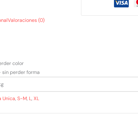
onal
Valoraciones (0)
erder color
– sin perder forma
kg
a Unica
,
S-M
,
L
,
XL