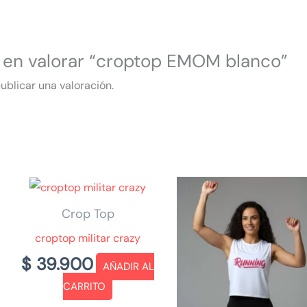
o en valorar “croptop EMOM blanco”
ublicar una valoración.
Crop Top
croptop militar crazy
$
39.900
AÑADIR AL
CARRITO