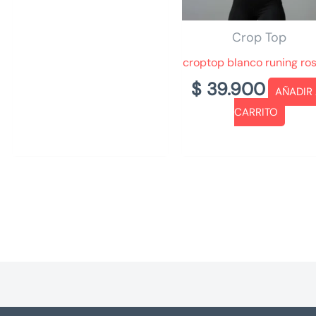
Crop Top
croptop blanco runing ro
$
39.900
AÑADIR
CARRITO