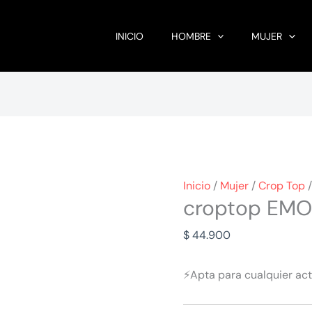
INICIO
HOMBRE
MUJER
Inicio
/
Mujer
/
Crop Top
/
croptop EMO
$
44.900
⚡
Apta para cualquier act