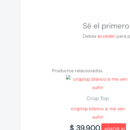
Sé el primer
Debes
acceder
para p
Productos relacionados
Crop Top
croptop blanco si me ven
sufrir
$
39.900
AÑADIR AL