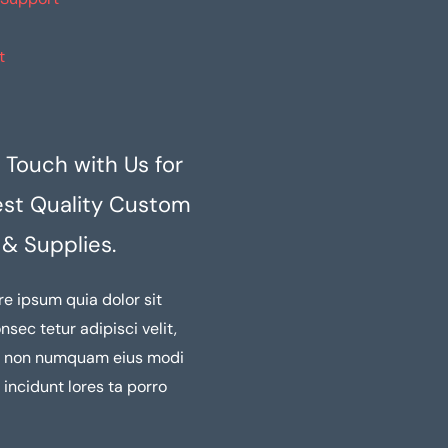
producto
prod
t
 Touch with Us for
est Quality Custom
 & Supplies.
re ipsum quia dolor sit
nsec tetur adipisci velit,
a non numquam eius modi
incidunt lores ta porro