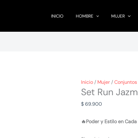
INICIO
HOMBRE
MUJER
Inicio
/
Mujer
/
Conjuntos
Set Run Jazm
$
69.900
🔥Poder y Estilo en Cad