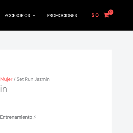
$
0
ACCESORIOS
PROMOCIONES
 Mujer
/ Set Run Jazmin
in
a Entrenamiento
⚡