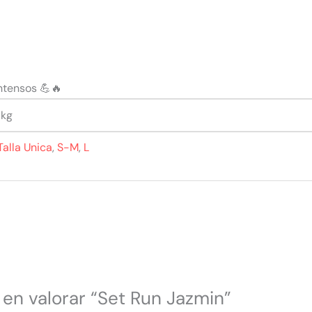
ntensos 💪🔥
 kg
Talla Unica
,
S-M
,
L
 en valorar “Set Run Jazmin”