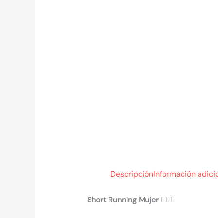
Descripción
Información adici
Short Running Mujer 🏃‍♀️✨