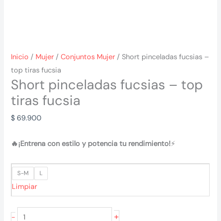
Inicio
/
Mujer
/
Conjuntos Mujer
/ Short pinceladas fucsias –
top tiras fucsia
Short pinceladas fucsias – top
tiras fucsia
$
69.900
🔥¡Entrena con estilo y potencia tu rendimiento!
⚡
S-M
L
Limpiar
Short
+
-