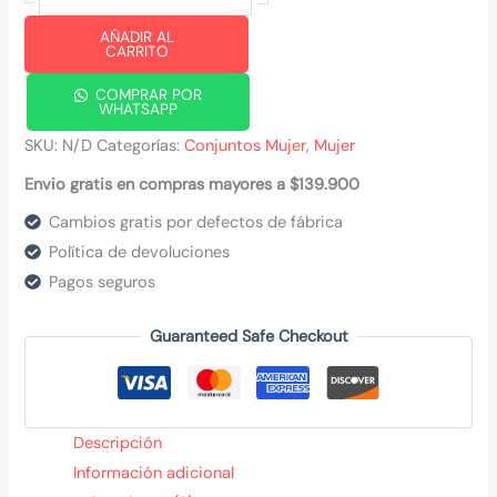
pinceladas
AÑADIR AL
fucsias
CARRITO
-
COMPRAR POR
top
WHATSAPP
tiras
SKU:
N/D
Categorías:
Conjuntos Mujer
,
Mujer
fucsia
Envio gratis en compras mayores a $139.900
cantidad
Cambios gratis por defectos de fábrica
Política de devoluciones
Pagos seguros
Guaranteed Safe Checkout
Descripción
Información adicional