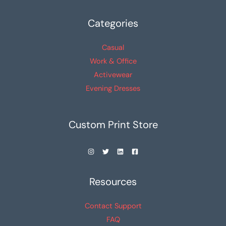
la
la
Categories
página
página
de
de
Casual
producto
producto
Work & Office
Activewear
Evening Dresses
Custom Print Store
Resources
Contact Support
FAQ