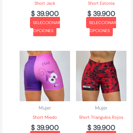
Short Jack
Short Estonia
$
39.900
$
39.900
SELECCIONAR
SELECCIONAR
Este
Este
OPCIONES
OPCIONES
producto
producto
tiene
tiene
múltiples
múltiples
variantes.
variantes.
Las
Las
opciones
opciones
se
se
pueden
pueden
elegir
elegir
Mujer
Mujer
en
en
Short Miedo
Short Triangulos Rojos
la
la
$
39.900
$
39.900
página
página