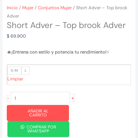
Inicio
/
Mujer
/
Conjuntos Mujer
/ Short Adver – Top brook
Adver
Short Adver – Top brook Adver
$
69.900
🔥¡Entrena con estilo y potencia tu rendimiento!
⚡
S-M
L
Limpiar
Short
+
-
Adver
AÑADIR AL
-
CARRITO
Top
COMPRAR POR
brook
WHATSAPP
Adver