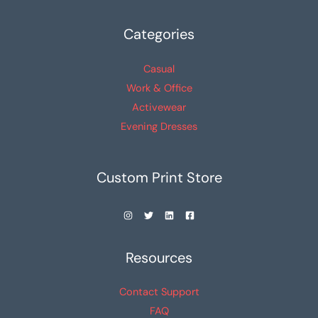
la
la
Categories
página
página
de
de
Casual
producto
producto
Work & Office
Activewear
Evening Dresses
Custom Print Store
Resources
Contact Support
FAQ