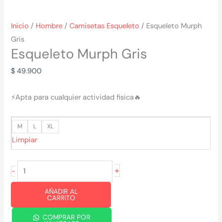
Inicio
/
Hombre
/
Camisetas Esqueleto
/ Esqueleto Murph
Gris
Esqueleto Murph Gris
$
49.900
⚡
Apta para cualquier actividad fisica
🔥
M
L
XL
Limpiar
Esqueleto
+
-
Murph
AÑADIR AL
Gris
CARRITO
cantidad
COMPRAR POR