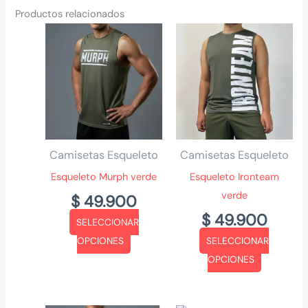
Productos relacionados
Camisetas Esqueleto
Camisetas Esqueleto
Esqueleto Murph verde
Esqueleto Ironteam
verde
$
49.900
$
49.900
SELECCIONAR
Este
OPCIONES
SELECCIONAR
producto
Este
OPCIONES
tiene
producto
múltiples
tiene