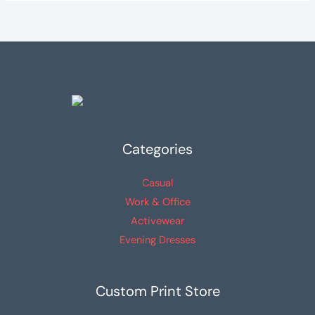
elegir
Las
en
opciones
la
se
página
pueden
de
elegir
producto
en
la
Categories
página
de
Casual
producto
Work & Office
Activewear
Evening Dresses
Custom Print Store