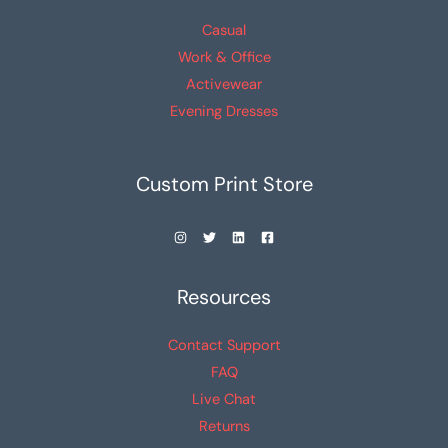
de
de
Casual
producto
producto
Work & Office
Activewear
Evening Dresses
Custom Print Store
Resources
Contact Support
FAQ
Live Chat
Returns