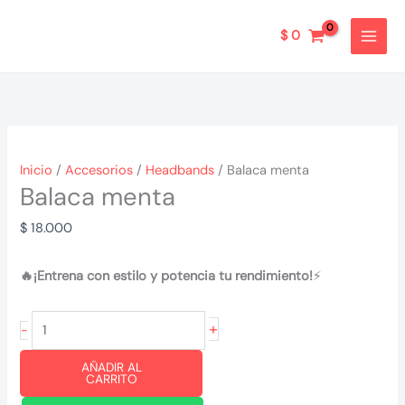
Ir
al
$
0
contenido
Inicio
/
Accesorios
/
Headbands
/ Balaca menta
Balaca menta
$
18.000
🔥¡Entrena con estilo y potencia tu rendimiento!
⚡
Balaca
+
-
menta
AÑADIR AL
cantidad
CARRITO