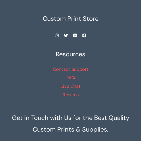
Live Chat
Returns
Get in Touch with Us for the Best Quality
Custom Prints & Supplies.
Qui dolore ipsum quia dolor sit amet, consec tetur adipisci
velit, sed quia non numquam eius modi tempora incidunt
lores ta porro ame.
Quick Links
Important Links