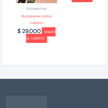
Accesorios
Muñequeras militar
cuadros
$
29.000
AÑADIR
AL CARRITO