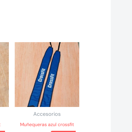
Accesorios
t
Muñequeras azul crossfit