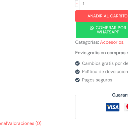
Balaca
-
cholado
AÑADIR AL CARRITO
cantidad
COMPRAR POR
WHATSAPP
Categorías:
Accesorios
,
Envio gratis en compras
Cambios gratis por de
Política de devolucio
Pagos seguros
Guaran
onal
Valoraciones (0)