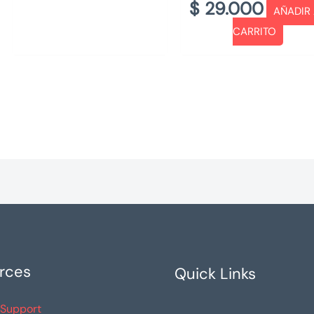
$
29.000
AÑADIR
CARRITO
rces
Quick Links
 Support