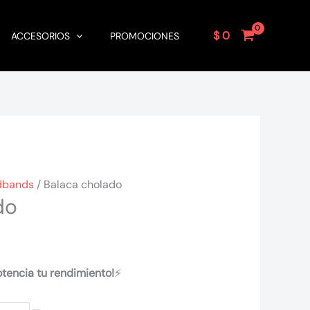
$
0
ACCESORIOS
PROMOCIONES
dbands
/ Balaca cholado
do
otencia tu rendimiento!
⚡