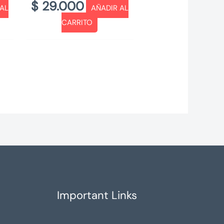
$
29.000
 AL
AÑADIR AL
CARRITO
Important Links