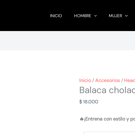
INICIO
HOMBRE
MUJER
Inicio
/
Accesorios
/
Hea
Balaca chola
$
18.000
🔥¡Entrena con estilo y p