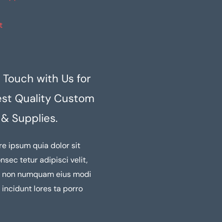
t
 Touch with Us for
est Quality Custom
 & Supplies.
re ipsum quia dolor sit
nsec tetur adipisci velit,
a non numquam eius modi
incidunt lores ta porro