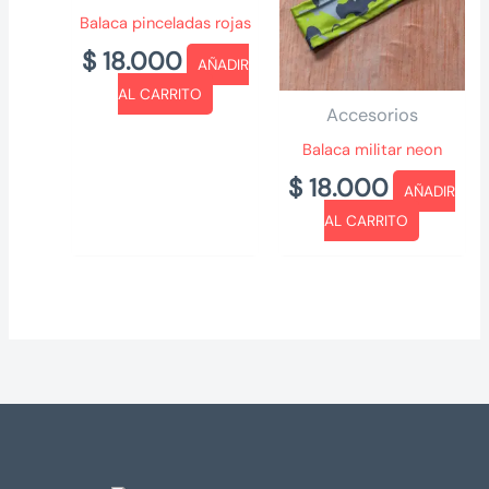
Balaca pinceladas rojas
$
18.000
AÑADIR
AL CARRITO
Accesorios
Balaca militar neon
$
18.000
AÑADIR
AL CARRITO