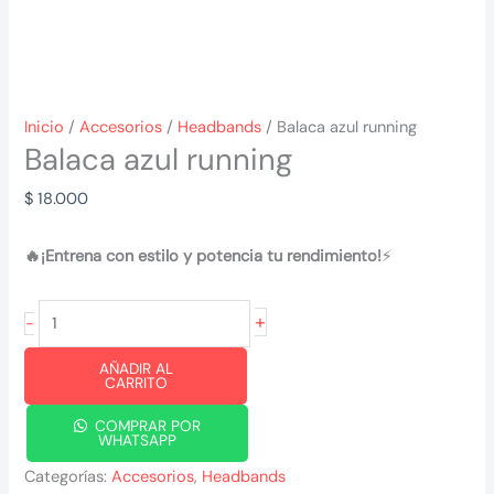
Inicio
/
Accesorios
/
Headbands
/ Balaca azul running
Balaca azul running
$
18.000
🔥¡Entrena con estilo y potencia tu rendimiento!
⚡
Balaca
+
-
azul
AÑADIR AL
running
CARRITO
cantidad
COMPRAR POR
WHATSAPP
Categorías:
Accesorios
,
Headbands