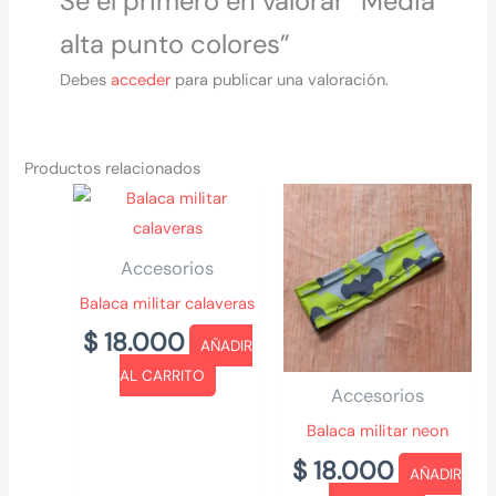
Sé el primero en valorar “Media
alta punto colores”
Debes
acceder
para publicar una valoración.
Productos relacionados
Accesorios
Balaca militar calaveras
$
18.000
AÑADIR
AL CARRITO
Accesorios
Balaca militar neon
$
18.000
AÑADIR